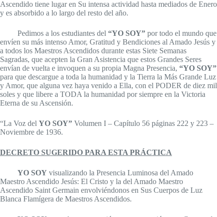
Ascendido tiene lugar en Su intensa actividad hasta mediados de Enero
y es absorbido a lo largo del resto del año.
Pedimos a los estudiantes del
“YO SOY”
por todo el mundo que
envíen su más intenso Amor, Gratitud y Bendiciones al Amado Jesús y
a todos los Maestros Ascendidos durante estas Siete Semanas
Sagradas, que acepten la Gran Asistencia que estos Grandes Seres
envían de vuelta e invoquen a su propia Magna Presencia,
“YO SOY”
para que descargue a toda la humanidad y la Tierra la Más Grande Luz
y Amor, que alguna vez haya venido a Ella, con el PODER de diez mil
soles y que libere a TODA la humanidad por siempre en la Victoria
Eterna de su Ascensión.
“La Voz del
YO SOY”
Volumen I – Capítulo 56 páginas 222 y 223 –
Noviembre de 1936.
DECRETO SUGERIDO PARA ESTA PRÁCTICA
YO SOY
visualizando la Presencia Luminosa del Amado
Maestro Ascendido Jesús: El Cristo y la del Amado Maestro
Ascendido Saint Germain envolviéndonos en Sus Cuerpos de Luz
Blanca Flamígera de Maestros Ascendidos.