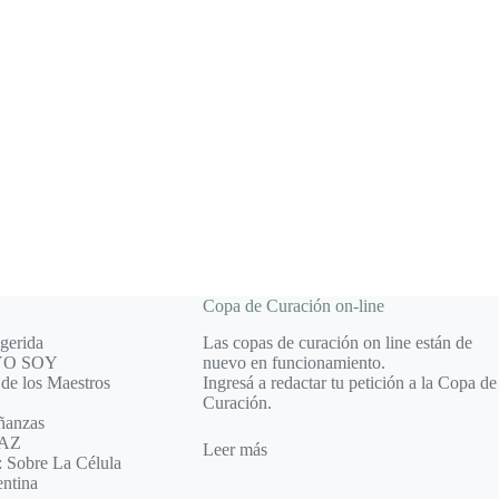
Copa de Curación on-line
ugerida
Las copas de curación on line están de
 YO SOY
nuevo en funcionamiento.
de los Maestros
Ingresá a redactar tu petición a la Copa de
Curación.
ñanzas
PAZ
Leer más
: Sobre La Célula
entina