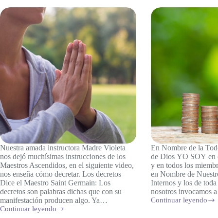
Nuestra amada instructora Madre Violeta
En Nombre de la Tod
nos dejó muchísimas instrucciones de los
de Dios YO SOY en c
Maestros Ascendidos, en el siguiente video,
y en todos los miembr
nos enseña cómo decretar. Los decretos
en Nombre de Nuestro
Dice el Maestro Saint Germain: Los
Internos y los de tod
decretos son palabras dichas que con su
nosotros invocamos 
manifestación producen algo. Ya…
Continuar leyendo
Decretos
Continuar leyendo
para
¿Cómo