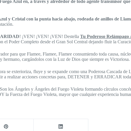
zul en, a través y alrededor de todo agente transmisor que no 
ul y Cristal con la punta hacia abajo, rodeada de anillos de Llam
stación.
 CLARIDAD
! ¡VEN! ¡VEN! ¡VEN! Destella
Tu Poderoso Relámpago 
 el Poder Completo desde el Gran Sol Central dejando fluir la Curació
dor para que Flamee, Flamee, Flamee consumiendo toda causa, núcleo, r
na y hermano, cargándolos con la Luz de Dios que siempre es Victoriosa.
se exterioriza, fluye y se expande como una Poderosa Cascada de L
uir a realizar acciones concretas para, DETENER y ERRADICAR toda su
os Ángeles y Ángeles del Fuego Violeta formando círculos concéntri
SOY la Fuerza del Fuego Violeta, mayor que cualquier experiencia hum