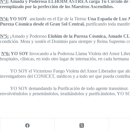
Nº3:
Amada y Poderosa ELHOIM ASTREA carga Tu Círculo de Fuego A
reemplázalo por la perfección de los Maestros Ascendidos.
Nº4:
YO SOY
anclando en el Eje de la Tierra
: Una Espada de Luz Az
Pureza Cósmica desde el Gran Sol Central,
purificando toda manife
Nº5:
¡Amado y Poderoso
Elohim de la Pureza Cósmica, Amado
condición. Mora y sostén el Dominio para siempre y Reina Supremo con
Nº6:
YO SOY
Invocando a la Poderosa Llama Violeta del Amor Libera
hospitales, clínicas, en todo otro lugar de internación, en cada herma
YO SOY el Victorioso Fuego Violeta del Amor Liberador que ahora 
investigadores del CONICET, médicos y a todo ser que pueda contrib
YO SOY demandando la Purificación de todo agente transmisor. Son l
envolviéndolos y penetrándolos, irradiándolos y purificándolos. YO 