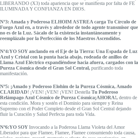
LIBERANDO (X3) toda apariencia que se manifiesta por falta de FE
ILUMINADA Y CONFIANZA EN DIOS.
Nº3:
Amada y Poderosa ELHOIM ASTREA carga Tu Círculo de
Fuego Azul en, a través y alrededor de todo agente transmisor que
no es de la Luz. Sácalo de la existencia instantáneamente y
reemplázalo por la Perfección de los Maestros Ascendidos.
Nº4:YO SOY anclando en el Eje de la Tierra: Una Espada de Luz
Azul y Cristal con la punta hacia abajo, rodeada de anillos de
Llama Azul Eléctrico expandiéndose hacia afuera, cargados con la
Pureza Cósmica desde el Gran Sol Central,
purificando toda
manifestación.
Nº5: ¡Amado y Poderoso
Elohim de la Pureza Cósmica, Amado
CLARIDAD
! ¡VEN! ¡VEN! ¡VEN! Destella
Tu Poderoso
Relámpago Azul Cósmico de Pureza Cósmica¡AHORA!,
dentro de
esta condición. Mora y sostén el Dominio para siempre y Reina
Supremo con el Poder Completo desde el Gran Sol Central dejando
fluir la Curación y Salud Perfecta para toda Vida.
Nº6:
YO SOY
Invocando a la Poderosa Llama Violeta del Amor
Liberador para que Flamee, Flamee, Flamee consumiendo toda causa,