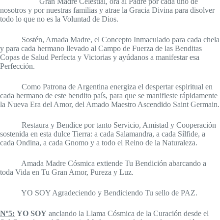
Gran Madre Celestial, ora al Padre por cada uno de
nosotros y por nuestras familias y atrae la Gracia Divina para disolver
todo lo que no es la Voluntad de Dios.
Sostén, Amada Madre, el Concepto Inmaculado para cada chela
y para cada hermano llevado al Campo de Fuerza de las Benditas
Copas de Salud Perfecta y Victorias y ayúdanos a manifestar esa
Perfección.
Como Patrona de Argentina energiza el despertar espiritual en
cada hermano de este bendito país, para que se manifieste rápidamente
la Nueva Era del Amor, del Amado Maestro Ascendido Saint Germain.
Restaura y Bendice por tanto Servicio, Amistad y Cooperación
sostenida en esta dulce Tierra: a cada Salamandra, a cada Sílfide, a
cada Ondina, a cada Gnomo y a todo el Reino de la Naturaleza.
Amada Madre Cósmica extiende Tu Bendición abarcando a
toda Vida en Tu Gran Amor, Pureza y Luz.
YO SOY Agradeciendo y Bendiciendo Tu sello de PAZ.
Nº5:
YO SOY
anclando la Llama Cósmica de la Curación desde el