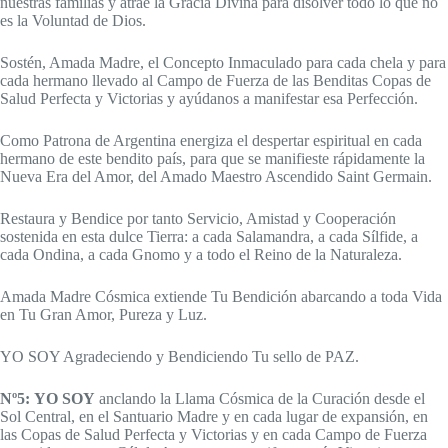
nuestras familias y atrae la Gracia Divina para disolver todo lo que no
es la Voluntad de Dios.
Sostén, Amada Madre, el Concepto Inmaculado para cada chela y para
cada hermano llevado al Campo de Fuerza de las Benditas Copas de
Salud Perfecta y Victorias y ayúdanos a manifestar esa Perfección.
Como Patrona de Argentina energiza el despertar espiritual en cada
hermano de este bendito país, para que se manifieste rápidamente la
Nueva Era del Amor, del Amado Maestro Ascendido Saint Germain.
Restaura y Bendice por tanto Servicio, Amistad y Cooperación
sostenida en esta dulce Tierra: a cada Salamandra, a cada Sílfide, a
cada Ondina, a cada Gnomo y a todo el Reino de la Naturaleza.
Amada Madre Cósmica extiende Tu Bendición abarcando a toda Vida
en Tu Gran Amor, Pureza y Luz.
YO SOY Agradeciendo y Bendiciendo Tu sello de PAZ.
Nº5:
YO SOY
anclando la Llama Cósmica de la Curación desde el
Sol Central, en el Santuario Madre y en cada lugar de expansión, en
las Copas de Salud Perfecta y Victorias y en cada Campo de Fuerza