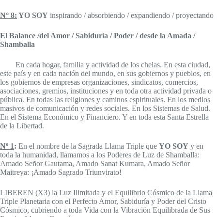
N° 8:
YO SOY
inspirando / absorbiendo / expandiendo / proyectando
El Balance /del Amor / Sabiduría / Poder / desde la Amada /
Shamballa
En cada hogar, familia y actividad de los chelas. En esta ciudad,
este país y en cada nación del mundo, en sus gobiernos y pueblos, en
los gobiernos de empresas organizaciones, sindicatos, comercios,
asociaciones, gremios, instituciones y en toda otra actividad privada o
pública. En todas las religiones y caminos espirituales. En los medios
masivos de comunicación y redes sociales. En los Sistemas de Salud.
En el Sistema Económico y Financiero. Y en toda esta Santa Estrella
de la Libertad.
Nº 1
:
En el nombre de la Sagrada Llama Triple que
YO SOY
y en
toda la humanidad, llamamos a los Poderes de Luz de Shamballa:
Amado Señor Gautama, Amado Sanat Kumara, Amado Señor
Maitreya: ¡Amado Sagrado Triunvirato!
LIBEREN (X3) la Luz Ilimitada y el Equilibrio Cósmico de la Llama
Triple Planetaria con el Perfecto Amor, Sabiduría y Poder del Cristo
Cósmico, cubriendo a toda Vida con la Vibración Equilibrada de Sus