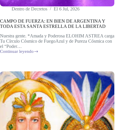
Dentro de
Decretos
El
6 Jul, 2026
CAMPO DE FUERZA: EN BIEN DE ARGENTINA Y
TODA ESTA SANTA ESTRELLA DE LA LIBERTAD
Nuestra gente. *Amada y Poderosa ELOHIM ASTREA carga
Tu Círculo Cósmico de FuegoAzul y de Pureza Cósmica con
el “Poder…
Continuar leyendo
CAMPO
DE
FUERZA:
EN
BIEN
DE
ARGENTINA
Y
TODA
ESTA
SANTA
ESTRELLA
DE
LA
LIBERTAD