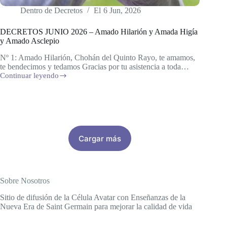
Dentro de
Decretos
El
6 Jun, 2026
DECRETOS JUNIO 2026 – Amado Hilarión y Amada Higía
y Amado Asclepio
Nº 1: Amado Hilarión, Chohán del Quinto Rayo, te amamos,
te bendecimos y tedamos Gracias por tu asistencia a toda…
Continuar leyendo
DECRETOS
JUNIO
2026
–
Amado
Hilarión
y
Cargar más
Amada
Higía
y
Amado
Asclepio
Sobre Nosotros
Sitio de difusión de la Célula Avatar con Enseñanzas de la
Nueva Era de Saint Germain para mejorar la calidad de vida