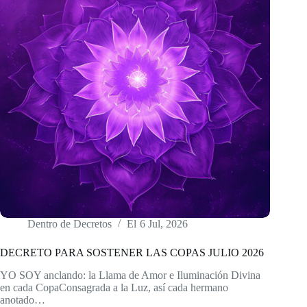
Dentro de
Decretos
El
6 Jul, 2026
DECRETO PARA SOSTENER LAS COPAS JULIO 2026
YO SOY anclando: la Llama de Amor e Iluminación Divina
en cada CopaConsagrada a la Luz, así cada hermano
anotado…